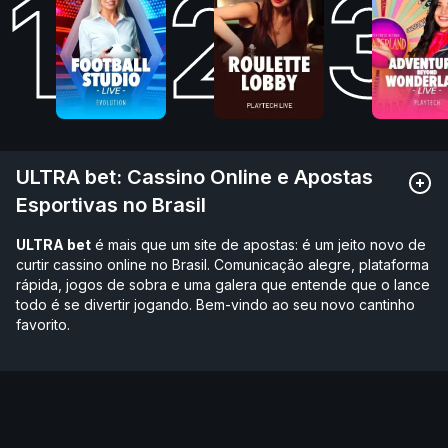
ULTRA bet: Cassino Online e Apostas
Esportivas no Brasil
ULTRA bet
é mais que um site de apostas: é um jeito novo de
curtir cassino online no Brasil. Comunicação alegre, plataforma
rápida, jogos de sobra e uma galera que entende que o lance
todo é
se divertir jogando
. Bem-vindo ao seu novo cantinho
favorito.
Por que a ULTRA bet é diferente de tudo que
você já viu
Cansou de cassino sério demais, complicado e cheio de