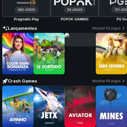
663 JOGOS
58 JOGOS
151 JO
Pragmatic Play
POPOK GAMING
PG So
Lançamentos
Mostrar 50 jogos
Jogar Color Game Bonanza
Jogar Le Sortudo™
–
Jogar Super Serge
Pragmatic Play Live
–
Hacksaw
Jogar Jade L
–
Pragma
Crash Games
Mostrar 56 jogos
Jogar Avinho R10
Jogar JetX
–
Pascal Gaming
–
SmartSoft
Jogar Aviator
–
Jogar Mines
Spribe