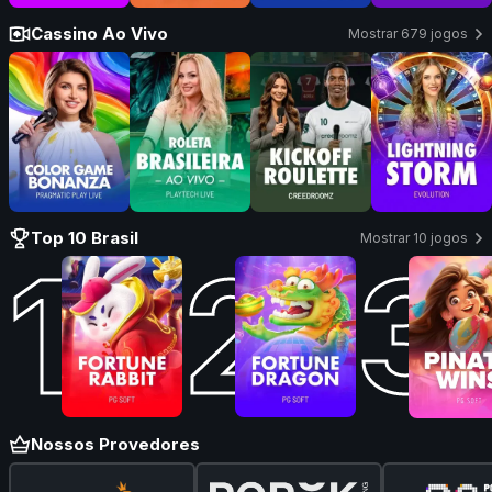
Cassino Ao Vivo
Mostrar 679 jogos
Jogar Color Game Bonanza
Jogar Roleta Brasileira
–
Jogar Kickoff Roulette Rona
Pragmatic Play Live
–
Playtech Live
Jogar Lightni
Top 10 Brasil
Mostrar 10 jogos
Jogar Fortune Rabbit
Jogar Fortune Dragon
–
PG Soft
Jogar Pin
–
PG So
Nossos Provedores