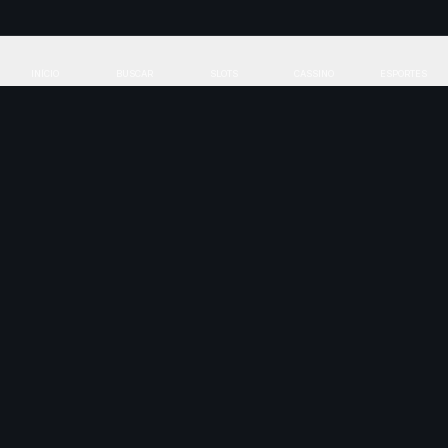
INÍCIO
BUSCAR
SLOTS
CASSINO
ESPORTES
Cassino
Esportes
Legal
Comunidade
Ajuda