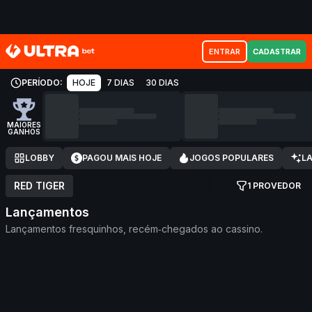
ULTRA bet
ENTRAR
CADASTRAR
PERÍODO
:
HOJE
7 DIAS
30 DIAS
MAIORES
GANHOS
LOBBY
PAGOU MAIS HOJE
JOGOS POPULARES
L
RED TIGER
1 PROVEDOR
Lançamentos
Lançamentos fresquinhos, recém‑chegados ao cassino.