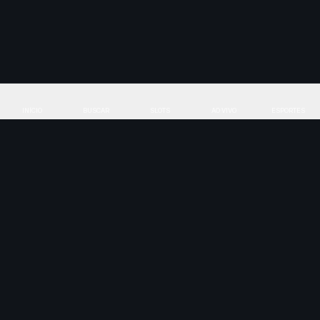
INÍCIO
BUSCAR
SLOTS
AO VIVO
ESPORTES
Cassino
Esportes
Legal
Comunidade