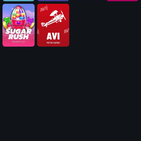
Jogar Sugar Rush™
Jogar Avi
–
Pragmatic Play
–
POPOK GAMING