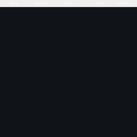
INÍCIO
BUSCAR
SLOTS
AO VIVO
ESPORTES
Cassino
Esportes
Legal
Comunidade
Ajuda
SUPORTE AO VIVO
Instagram
Twitter
Tel