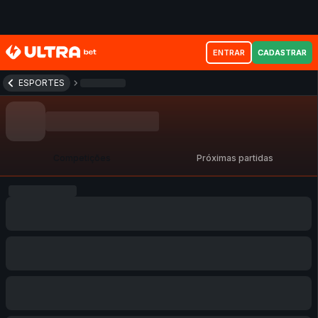
ULTRA bet
ENTRAR
CADASTRAR
ESPORTES
Competições
Próximas partidas