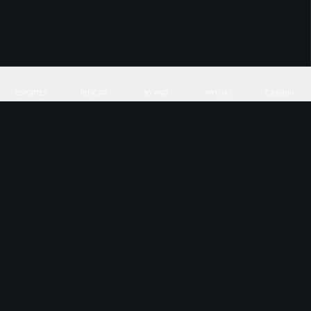
ESPORTES
BUSCAR
AO VIVO
APOSTAS
CASSINO
Cassino
Esportes
Legal
Comunidade