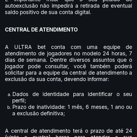
autoexclusão não impedirá a retirada de eventual
saldo positivo de sua conta digital.
CENTRAL DE ATENDIMENTO
A ULTRA bet conta com uma equipe de
atendimento de jogadores no modelo 24 horas, 7
dias de semana. Dentre diversos assuntos que o
jogador pode consultar, você também poderá
solicitar para a equipe da central de atendimento a
exclusão da sua conta, devendo informar:
Dados de identidade para identificar o seu
perfil;
Prazo de inatividade: 1 mês, 6 meses, 1 ano ou
a exclusão definitiva;
A central de atendimento terá o prazo de até 24