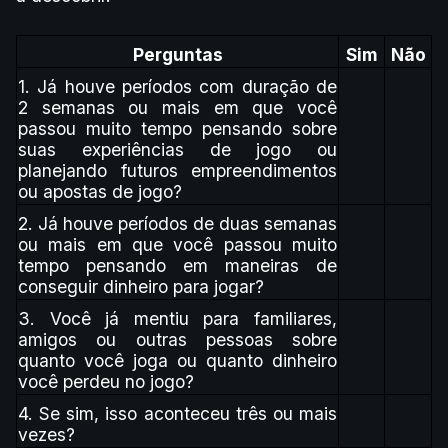
Perguntas
Sim
Não
1. Já houve períodos com duração de
2 semanas ou mais em que você
passou muito tempo pensando sobre
suas experiências de jogo ou
planejando futuros empreendimentos
ou apostas de jogo?
2. Já houve períodos de duas semanas
ou mais em que você passou muito
tempo pensando em maneiras de
conseguir dinheiro para jogar?
3. Você já mentiu para familiares,
amigos ou outras pessoas sobre
quanto você joga ou quanto dinheiro
você perdeu no jogo?
4. Se sim, isso aconteceu três ou mais
vezes?