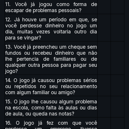
11. Você já jogou como forma de
escapar de problemas pessoais?
12. Já houve um período em que, se
você perdesse dinheiro no jogo um
dia, muitas vezes voltaria outro dia
para se vingar?
13. Você já preencheu um cheque sem
fundos ou recebeu dinheiro que não
lhe pertencia de familiares ou de
qualquer outra pessoa para pagar seu
jogo?
14. O jogo já causou problemas sérios
ou repetidos no seu relacionamento
com algum familiar ou amigo?
15. O jogo lhe causou algum problema
na escola, como falta às aulas ou dias
de aula, ou queda nas notas?
16. O jogo já fez com que você
perdesse um emprego, tivesse