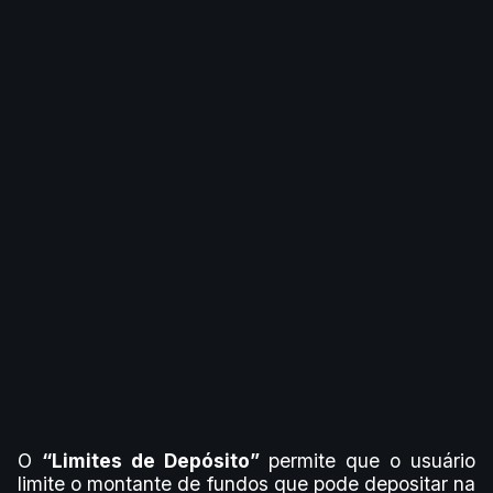
O
“Limites de Depósito”
permite que o usuário
limite o montante de fundos que pode depositar na