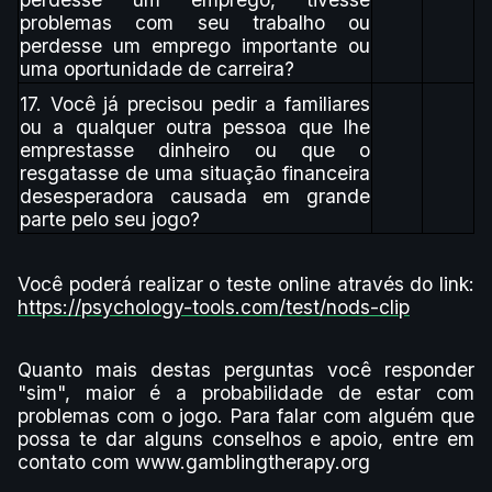
problemas com seu trabalho ou
perdesse um emprego importante ou
uma oportunidade de carreira?
17. Você já precisou pedir a familiares
ou a qualquer outra pessoa que lhe
emprestasse dinheiro ou que o
resgatasse de uma situação financeira
desesperadora causada em grande
parte pelo seu jogo?
Você poderá realizar o teste online através do link:
https://psychology-tools.com/test/nods-clip
Quanto mais destas perguntas você responder
"sim", maior é a probabilidade de estar com
problemas com o jogo. Para falar com alguém que
possa te dar alguns conselhos e apoio, entre em
contato com www.gamblingtherapy.org