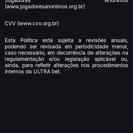
Jogadores Anônimos
(www.jogadoresanonimos.org.br)
CVV (www.cvv.org.br)
Esta Política está sujeita a revisões anuais,
podendo ser revisada em periodicidade menor,
caso necessário, em decorrência de alterações na
regulamentação e/ou legislação aplicável ou,
ainda, para refletir alterações nos procedimentos
internos da
ULTRA
bet.