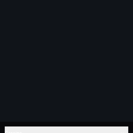
Cassino