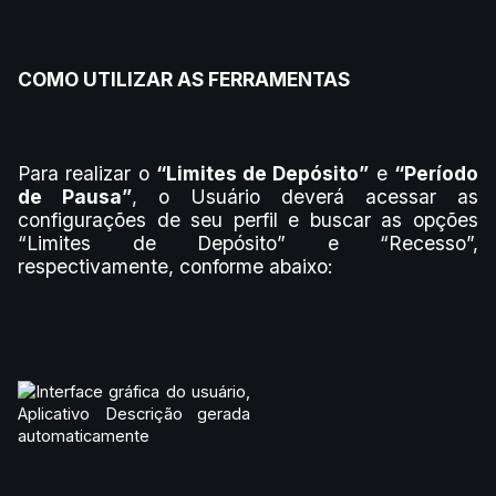
COMO UTILIZAR AS FERRAMENTAS
Para realizar o
“Limites de Depósito”
e
“Período
de Pausa”
, o Usuário deverá acessar as
configurações de seu perfil e buscar as opções
“Limites de Depósito” e “Recesso”,
respectivamente, conforme abaixo: