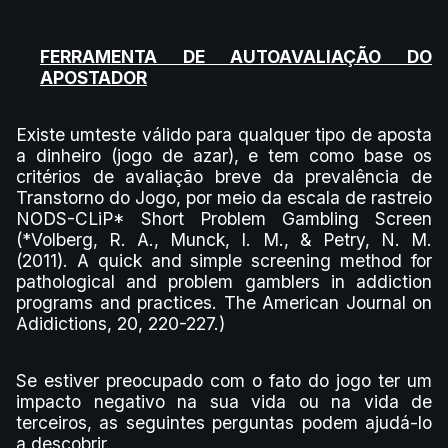
FERRAMENTA DE AUTOAVALIAÇÃO DO
APOSTADOR
Existe umteste válido para qualquer tipo de aposta
a dinheiro (jogo de azar), e tem como base os
critérios de avaliação breve da prevalência de
Transtorno do Jogo, por meio da escala de rastreio
NODS-CLiP* Short Problem Gambling Screen
(*
Volberg, R. A., Munck, I. M., & Petry, N. M.
(2011).
A quick and simple screening method for
pathological and problem gamblers in addiction
programs and practices.
The American Journal on
Adidictions, 20, 220-227.
)
Se estiver preocupado com o fato do jogo ter um
impacto negativo na sua vida ou na vida de
terceiros, as seguintes perguntas podem ajudá-lo
a descobrir.