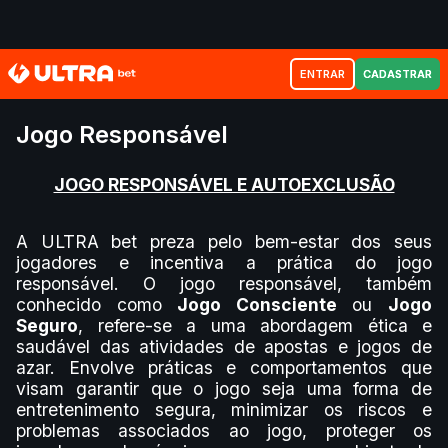
ULTRA bet
ENTRAR
CADASTRAR
Jogo Responsável
JOGO RESPONSÁVEL E AUTOEXCLUSÃO
A ULTRA bet preza pelo bem-estar dos seus
jogadores e incentiva a prática do jogo
responsável. O jogo responsável, também
conhecido como
Jogo Consciente
ou
Jogo
Seguro
, refere-se a uma abordagem ética e
saudável das atividades de apostas e jogos de
azar. Envolve práticas e comportamentos que
visam garantir que o jogo seja uma forma de
entretenimento segura, minimizar os riscos e
problemas associados ao jogo, proteger os