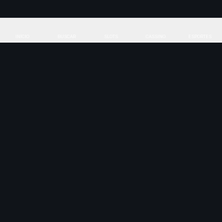
INÍCIO
BUSCAR
SLOTS
CASSINO
ESPORTES
Cassino
Esportes
Legal
Comunidade
Ajuda