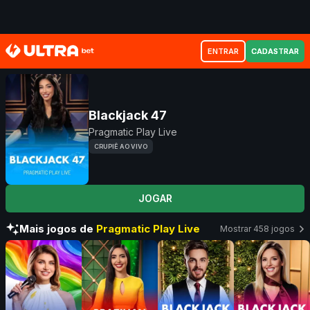
ULTRA bet
ENTRAR
CADASTRAR
Jogar Blackjack 47
–
Pragmatic Play Live
Blackjack 47
Pragmatic Play Live
CRUPIÊ AO VIVO
JOGAR
Mais jogos de
Pragmatic Play Live
Mostrar 458 jogos
Jogar Color Game Bonanza
Jogar Brazilian BlackjackX 3
–
Jogar Blackjack Latino 5
Pragmatic Play Live
–
Jogar Blackjac
Pragmatic Pl
–
Pr