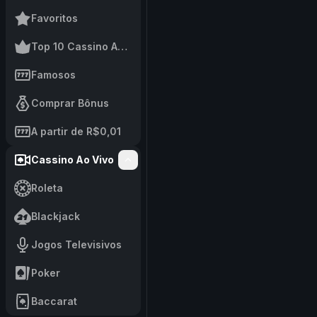
Favoritos
Top 10 Cassino Ao Vivo
Famosos
Comprar Bônus
A partir de R$0,01
Cassino Ao Vivo
Roleta
Blackjack
Jogos Televisivos
Poker
Baccarat