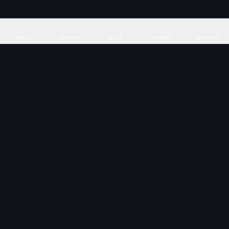
INÍCIO
BUSCAR
SLOTS
CASSINO
ESPORTES
Cassino
Esportes
Legal
Comunidade
Ajuda