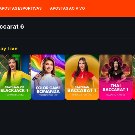
APOSTAS ESPORTIVAS
APOSTAS AO VIVO
ccarat 6
r
lay Live
 Latino 1
gmatic Play Live
ogar Brazilian VIP Blackjack 1
–
Pragmatic Play Live
Jogar Color Game Bonanza
Jogar Brazilian Speed Baccara
–
Pragmatic Play Live
–
Jogar Thai Bacc
Pragmatic Play
J