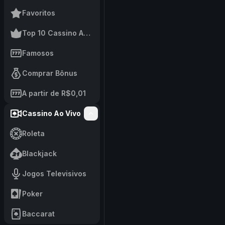
Favoritos
Top 10 Cassino Ao Vivo
Famosos
Comprar Bônus
A partir de R$0,01
Cassino Ao Vivo
Roleta
Blackjack
Jogos Televisivos
Poker
Baccarat