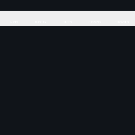
INÍCIO
BUSCAR
SLOTS
CASSINO
ESPORTES
Cassino
Esportes
Legal
Comunidade
Ajuda