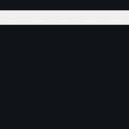
INÍCIO
BUSCAR
SLOTS
CASSINO
AO VIVO
ESPORTES
Cassino
Esportes
Legal
Comunidade
Ajuda