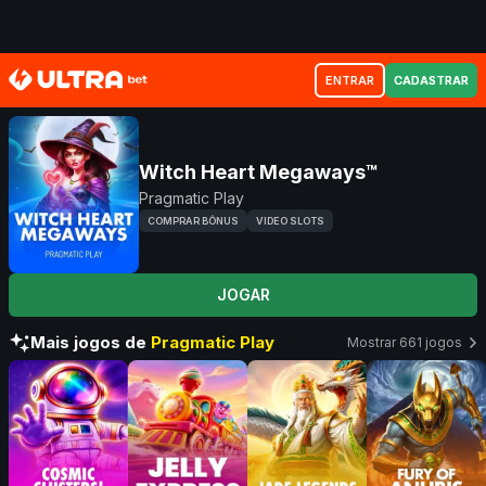
ULTRA bet
ENTRAR
CADASTRAR
Jogar Witch Heart Megaways™
–
Pragmatic Play
Witch Heart Megaways™
Pragmatic Play
COMPRAR BÔNUS
VIDEO SLOTS
JOGAR
Mais jogos de
Pragmatic Play
Mostrar 661 jogos
Jogar Cosmic Clusters!
Jogar Jelly Express
–
Pragmatic Play
Jogar Jade Legends
–
Pragmatic Play
Jogar Fury of
–
Pragm