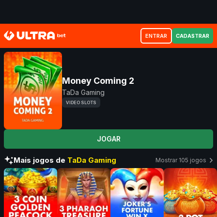
ULTRA bet
ENTRAR
CADASTRAR
Jogar Money Coming 2
–
TaDa Gaming
Money Coming 2
TaDa Gaming
VIDEO SLOTS
JOGAR
Mais jogos de
TaDa Gaming
Mostrar 105 jogos
Jogar 3 Coin Golden Peacock
Jogar 3 Pharaoh Treasure
Jogar Joker's Fortune Win 
–
TaDa Gaming
–
Jogar 3 Pot P
TaDa Gaming