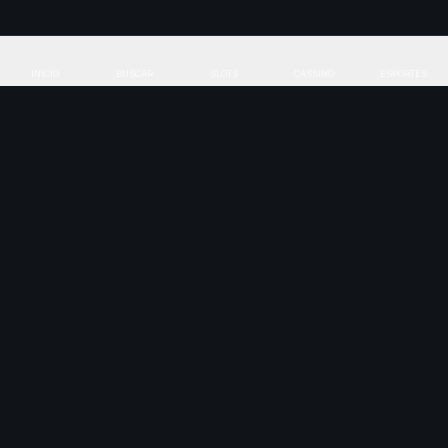
INÍCIO
BUSCAR
SLOTS
CASSINO
ESPORTES
Cassino
Esportes
Legal
Comunidade
Ajuda