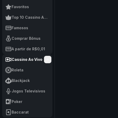
Favoritos
Top 10 Cassino Ao Vivo
Famosos
Comprar Bônus
A partir de R$0,01
Cassino Ao Vivo
Roleta
Blackjack
Jogos Televisivos
Poker
Baccarat