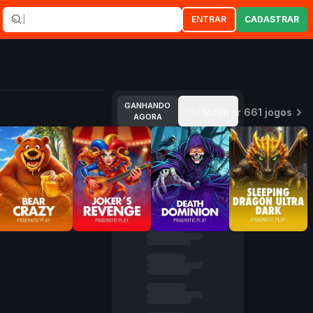
|
ENTRAR
CADASTRAR
GANHANDO
NESSE MÊS
Mostrar 661 jogos
AGORA
Blast
tic Play
gmatic Play
ogar Bear Crazy
–
Pragmatic Play
Jogar Joker's Revenge
–
Pragmatic Play
Jogar Death Dominion
–
Pragmatic Play
Jogar Sleeping
–
Pragm