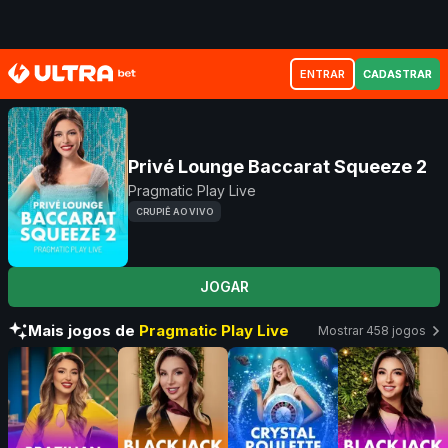
ULTRA bet
ENTRAR
CADASTRAR
Jogar Privé Lounge Baccarat Squeeze 2
–
Pragmatic Play
Privé Lounge Baccarat Squeeze 2
Pragmatic Play Live
CRUPIÊ AO VIVO
JOGAR
Mais jogos de
Pragmatic Play Live
Mostrar 458 jogos
Jogar Brazilian BlackjackX 2
Jogar Blackjack Latino 2
–
Jogar Crystal Roulette
Pragmatic Play Live
–
Pragmatic Play L
Jogar Blackjac
–
Prag