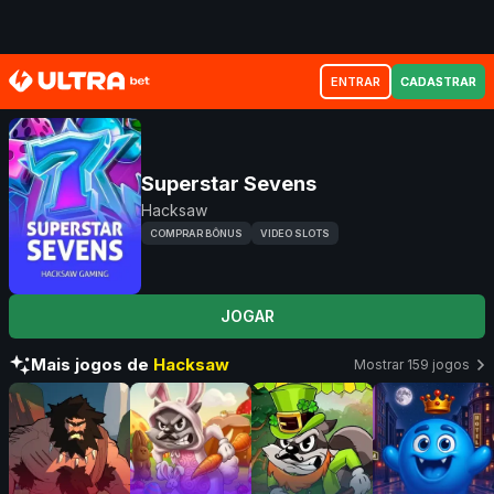
ULTRA bet
ENTRAR
CADASTRAR
Jogar Superstar Sevens
–
Hacksaw
Superstar Sevens
Hacksaw
COMPRAR BÔNUS
VIDEO SLOTS
JOGAR
Mais jogos de
Hacksaw
Mostrar 159 jogos
Jogar Grug Make Fire™
Jogar Le Bunny
–
Hacksaw
Jogar Le Prechaun
–
Hacksaw
Jogar Crownli
–
Hacks