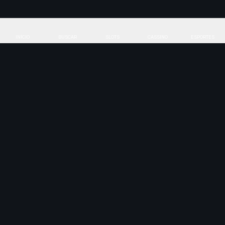
INÍCIO
BUSCAR
SLOTS
CASSINO
ESPORTES
Cassino
Esportes
Legal
Comunidade
Ajuda