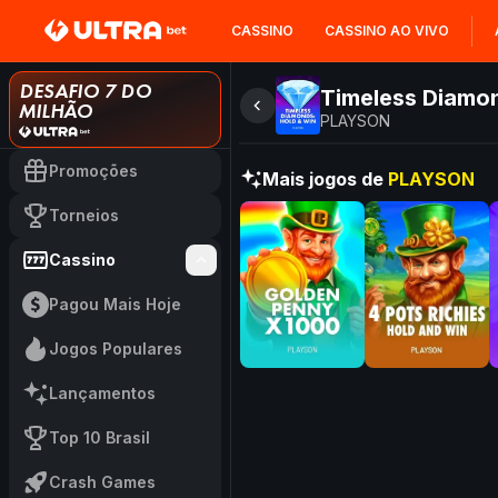
ULTRA bet
CASSINO
CASSINO AO VIVO
DESAFIO 7 DO
Timeless Diamo
MILHÃO
PLAYSON
Você precisa entrar para joga
Promoções
Mais jogos de
PLAYSON
ENTRAR
Jogar Golden Penny x1000
Jogar 4 Pots R
–
J
Torneios
Cassino
Pagou Mais Hoje
Jogos Populares
Lançamentos
Top 10 Brasil
Crash Games