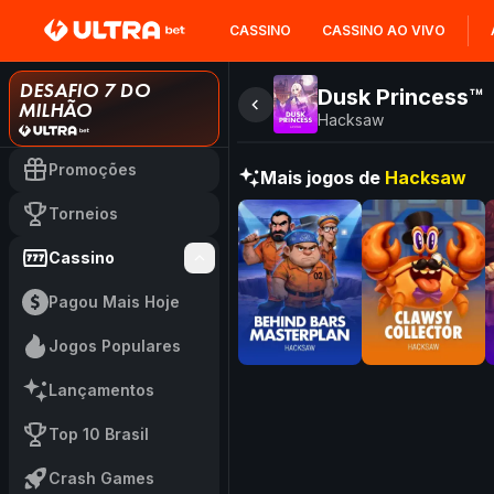
ULTRA bet
CASSINO
CASSINO AO VIVO
DESAFIO 7 DO
Dusk Princess™
MILHÃO
Hacksaw
Você precisa entrar para joga
Promoções
Mais jogos de
Hacksaw
ENTRAR
Jogar Behind Bars: Masterpla
Jogar Clawsy C
J
Torneios
Cassino
Pagou Mais Hoje
Jogos Populares
Lançamentos
Top 10 Brasil
Crash Games