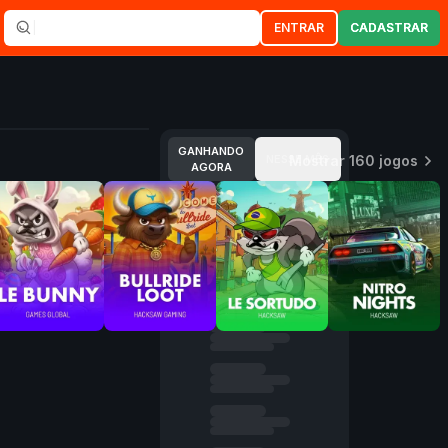
|
ENTRAR
CADASTRAR
GANHANDO
NESSE MÊS
Mostrar 160 jogos
AGORA
haun
aw
ogar Le Bunny
–
Hacksaw
Jogar Bullride Loot
–
Hacksaw
Jogar Le Sortudo™
–
Hacksaw
Jogar Nitro Nig
–
Hacksaw