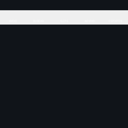
INÍCIO
BUSCAR
SLOTS
AO VIVO
ESPORTES
Cassino
Esportes
Legal
Comunidade
Ajuda