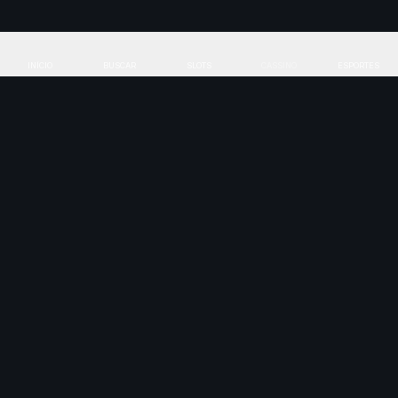
INÍCIO
BUSCAR
SLOTS
AO VIVO
ESPORTES
Cassino
Esportes
Legal
Comunidade
Ajuda