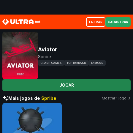
ULTRA bet
ENTRAR
CADASTRAR
Jogar Aviator
–
Spribe
Aviator
Spribe
CRASH GAMES
TOP 10 BRASIL
FAMOUS
JOGAR
Mais jogos de
Spribe
Mostrar 1 jogo
Jogar Mines
–
Spribe