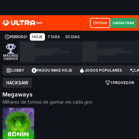
ULTRA bet
ENTRAR
CADASTRAR
PERÍODO
:
HOJE
7 DIAS
30 DIAS
MAIORES
GANHOS
LOBBY
PAGOU MAIS HOJE
JOGOS POPULARES
L
HACKSAW
1 PROVEDOR
Megaways
Milhares de formas de ganhar em cada giro.
Jogar Ronin Stackways
–
Hacksaw