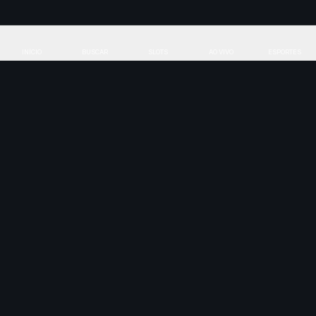
INÍCIO
BUSCAR
SLOTS
AO VIVO
ESPORTES
Cassino
Esportes
Legal
Comunidade
Ajuda