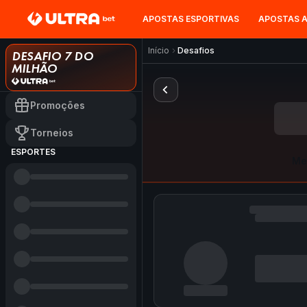
ULTRA bet
APOSTAS ESPORTIVAS
APOSTAS A
Início
Desafios
DESAFIO 7 DO
MILHÃO
Voltar
Promoções
Torneios
ESPORTES
Me