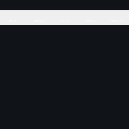
INÍCIO
BUSCAR
SLOTS
CASSINO
AO VIVO
ESPORTES
Cassino
Esportes
Legal
Comunidade
Ajuda