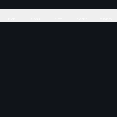
INÍCIO
BUSCAR
SLOTS
CASSINO
AO VIVO
ESPORTES
Cassino
Esportes
Legal
Comunidade
Ajuda