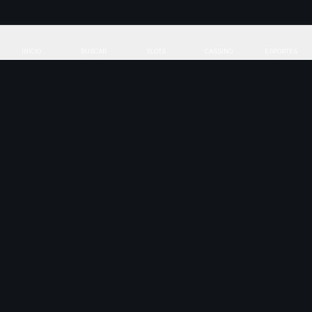
INÍCIO
BUSCAR
SLOTS
CASSINO
AO VIVO
ESPORTES
Cassino
Esportes
Legal
Comunidade
Ajuda