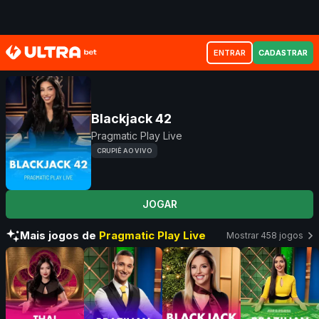
ULTRA bet
ENTRAR
CADASTRAR
Jogar Blackjack 42
–
Pragmatic Play Live
Blackjack 42
Pragmatic Play Live
CRUPIÊ AO VIVO
JOGAR
Mais jogos de
Pragmatic Play Live
Mostrar 458 jogos
Jogar Thai Baccarat 1
Jogar Brazilian BlackjackX 4
–
Pragmatic Play Live
Jogar Blackjack Latino 3
–
Jogar Brazilia
Pragmatic P
–
Pr