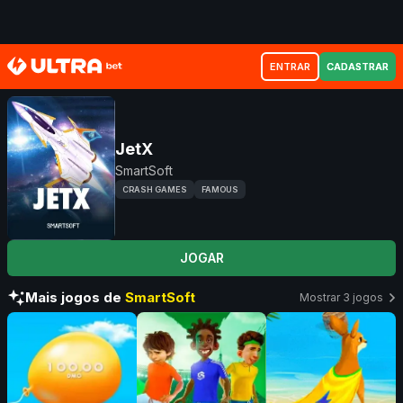
ULTRA bet
ENTRAR
CADASTRAR
Jogar JetX
–
SmartSoft
JetX
SmartSoft
CRASH GAMES
FAMOUS
JOGAR
Mais jogos de
SmartSoft
Mostrar 3 jogos
Jogar Balloon
–
SmartSoft
Jogar Football X
–
Jogar Mine Island
SmartSoft