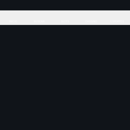
INÍCIO
BUSCAR
SLOTS
CASSINO
ESPORTES
Cassino
Esportes
Legal
Comunidade
Ajuda