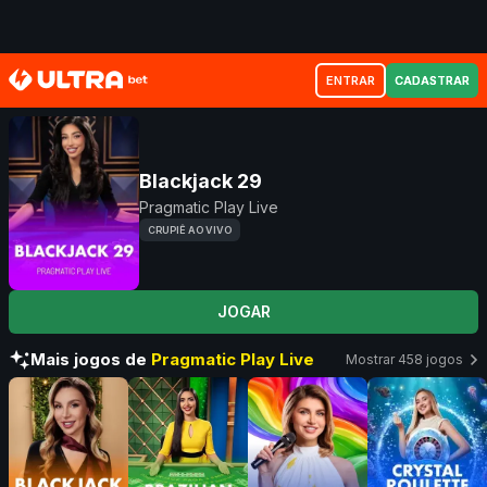
ULTRA bet
ENTRAR
CADASTRAR
Jogar Blackjack 29
–
Pragmatic Play Live
Blackjack 29
Pragmatic Play Live
CRUPIÊ AO VIVO
JOGAR
Mais jogos de
Pragmatic Play Live
Mostrar 458 jogos
Jogar Blackjack Latino 2
Jogar Brazilian BlackjackX 5
–
Pragmatic Play Live
Jogar Color Game Bonanza
–
Jogar Crystal 
Pragmatic Pl