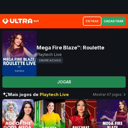
ULTRA bet
ENTRAR
CADASTRAR
Jogar Mega Fire Blaze™: Roulette
–
Playtech Live
Mega Fire Blaze™: Roulette
Playtech Live
CRUPIÊ AO VIVO
JOGAR
Mais jogos de
Playtech Live
Mostrar 47 jogos
Jogar Age of the Gods Mega Fire Blaze Roulette
Jogar Roleta Canarinho
Jogar Baccarat Brasileira
–
Playtech Live
Jogar Mega Fir
–
Playte
–
P