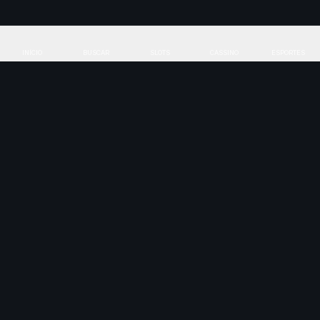
INÍCIO
BUSCAR
SLOTS
CASSINO
AO VIVO
ESPORTES
Cassino
Esportes
Legal
Comunidade
Ajuda