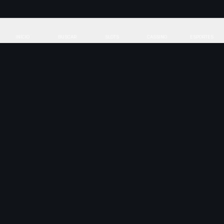
INÍCIO
BUSCAR
SLOTS
CASSINO
ESPORTES
Cassino
Esportes
Legal
Comunidade
Ajuda