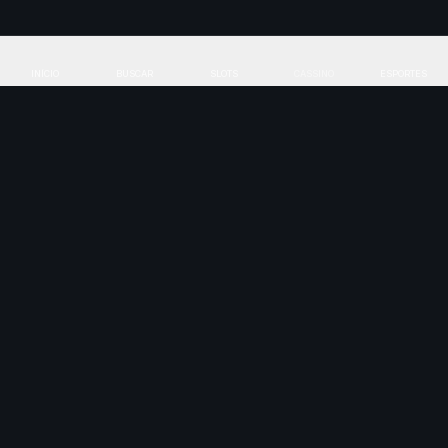
INÍCIO
BUSCAR
SLOTS
AO VIVO
ESPORTES
Cassino
Esportes
Legal
Comunidade
Ajuda