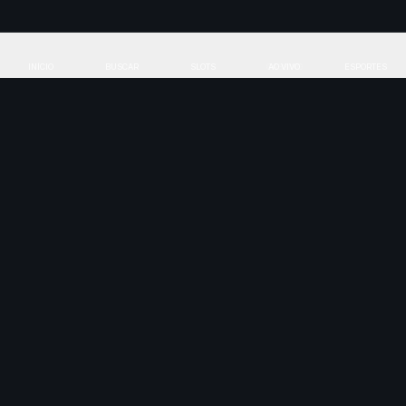
INÍCIO
BUSCAR
SLOTS
AO VIVO
ESPORTES
Cassino
Esportes
Legal
Comunidade
Ajuda