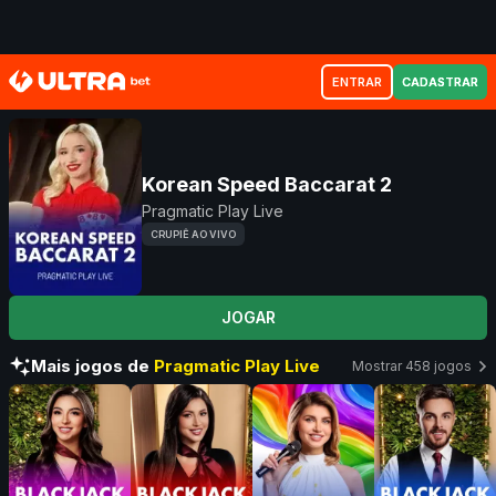
ULTRA bet
ENTRAR
CADASTRAR
Jogar Korean Speed Baccarat 2
–
Pragmatic Play Live
Korean Speed Baccarat 2
Pragmatic Play Live
CRUPIÊ AO VIVO
JOGAR
Mais jogos de
Pragmatic Play Live
Mostrar 458 jogos
Jogar Blackjack Latino 4
Jogar Blackjack Latino 1
–
Pragmatic Play Live
Jogar Color Game Bonanza
–
Pragmatic Play L
Jogar Blackjac