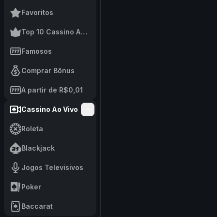
Favoritos
Top 10 Cassino Ao Vivo
Famosos
Comprar Bônus
A partir de R$0,01
Cassino Ao Vivo
Roleta
Blackjack
Jogos Televisivos
Poker
Baccarat