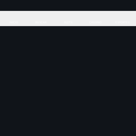
INÍCIO
BUSCAR
SLOTS
CASSINO
ESPORTES
Cassino
Esportes
Legal
Comunidade
Ajuda