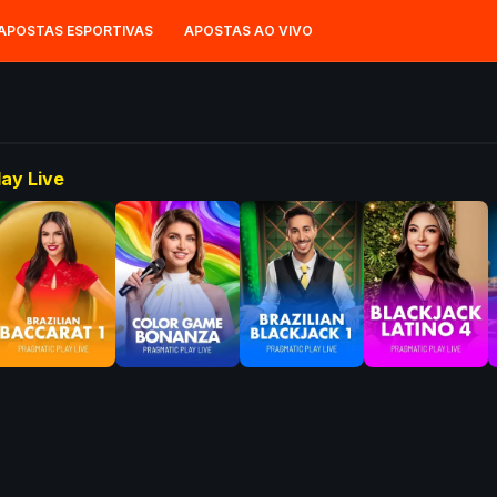
APOSTAS ESPORTIVAS
APOSTAS AO VIVO
r
lay Live
 Latino 2
–
ogar Brazilian Speed Baccarat 1
Pragmatic Play Live
–
Pragmatic Play Live
Jogar Color Game Bonanza
Jogar Brazilian BlackjackX 1
–
Pragmatic Play Live
–
Jogar Blackjack
Pragmatic Play
–
J