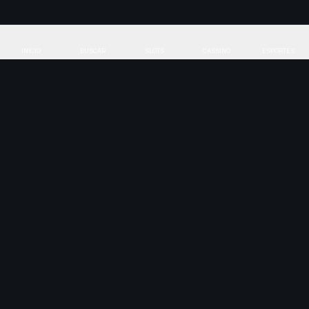
INÍCIO
BUSCAR
SLOTS
CASSINO
ESPORTES
Cassino
Esportes
Legal
Comunidade
Ajuda