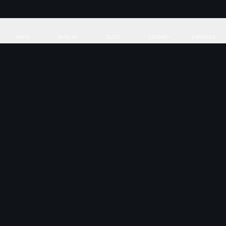
INÍCIO
BUSCAR
SLOTS
CASSINO
ESPORTES
Cassino
Esportes
Legal
Comunidade
Ajuda