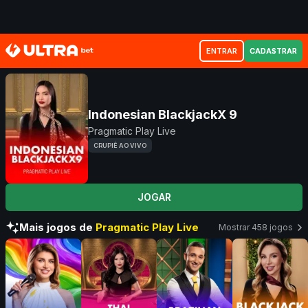
ULTRA bet
ENTRAR
CADASTRAR
Jogar Indonesian BlackjackX 9
–
Pragmatic Play Live
Indonesian BlackjackX 9
Pragmatic Play Live
CRUPIÊ AO VIVO
JOGAR
Mais jogos de
Pragmatic Play Live
Mostrar 458 jogos
Jogar Color Game Bonanza
Jogar Thai Baccarat 1
–
Jogar Brazilian BlackjackX 4
Pragmatic Play Live
–
Pragmatic Play Liv
Jogar Blackjac