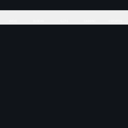
INÍCIO
BUSCAR
SLOTS
CASSINO
AO VIVO
ESPORTES
Cassino
Esportes
Legal
Comunidade
Ajuda