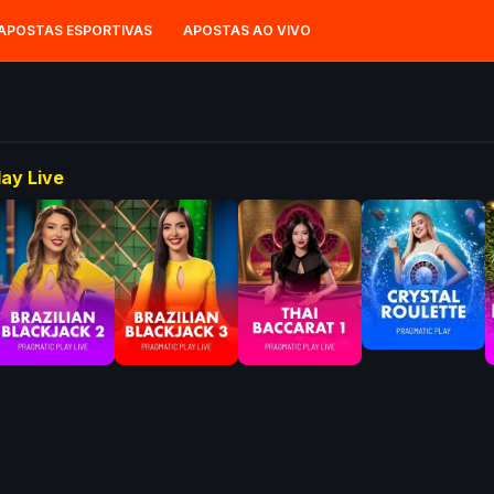
APOSTAS ESPORTIVAS
APOSTAS AO VIVO
r
lay Live
 BlackjackX 1
ragmatic Play Live
ogar Brazilian BlackjackX 2
–
Jogar Brazilian BlackjackX 3
Pragmatic Play Live
–
Jogar Thai Baccarat 1
Pragmatic Play Live
–
Jogar Crystal R
Pragmatic Play
–
Pragm
J