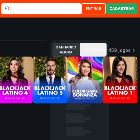
|
ENTRAR
CADASTRAR
GANHANDO
NESSE MÊS
Mostrar 458 jogos
AGORA
oulette
 Live
atic Play Live
ogar Blackjack Latino 4
–
Pragmatic Play Live
Jogar Blackjack Latino 5
–
Pragmatic Play Live
Jogar Color Game Bonanza
–
Pragmatic Play Li
Jogar Blackjack
–