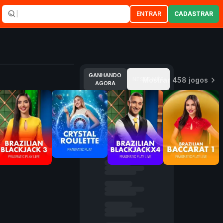
|
ENTRAR
CADASTRAR
GANHANDO
NESSE MÊS
Mostrar 458 jogos
AGORA
1
 BlackjackX 1
 Live
ogar Brazilian BlackjackX 3
–
Pragmatic Play Live
–
Jogar Crystal Roulette
Pragmatic Play Live
–
Jogar Brazilian BlackjackX 4
Pragmatic Play Live
–
Pragmatic Play Live
Jogar Brazilian