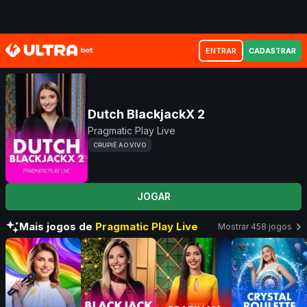
ULTRA bet
ENTRAR
CADASTRAR
Jogar Dutch BlackjackX 2
–
Pragmatic Play Live
Dutch BlackjackX 2
Pragmatic Play Live
CRUPIÊ AO VIVO
JOGAR
Mais jogos de
Pragmatic Play Live
Mostrar 458 jogos
Jogar Color Game Bonanza
Jogar Blackjack Latino 3
–
Jogar Brazilian BlackjackX 3
Pragmatic Play Live
–
Pragmatic Play L
Jogar Crystal 