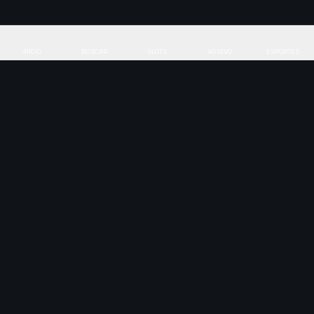
INÍCIO
BUSCAR
SLOTS
AO VIVO
ESPORTES
Cassino
Esportes
Legal
Comunidade
Ajuda