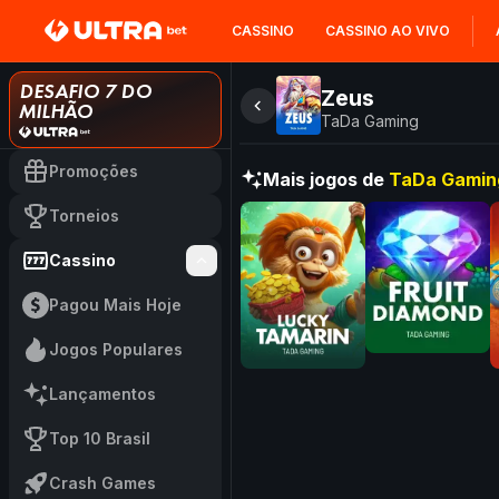
ULTRA bet
CASSINO
CASSINO AO VIVO
DESAFIO 7 DO
Zeus
MILHÃO
TaDa Gaming
Você precisa entrar para joga
Promoções
Mais jogos de
TaDa Gamin
ENTRAR
Jogar Lucky Tamarin
Jogar Fruit Di
–
TaDa 
J
Torneios
Cassino
Pagou Mais Hoje
Jogos Populares
Lançamentos
Top 10 Brasil
Crash Games