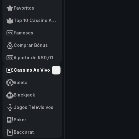
Favoritos
Top 10 Cassino Ao Vivo
Famosos
Comprar Bônus
A partir de R$0,01
Cassino Ao Vivo
Roleta
Blackjack
Jogos Televisivos
Poker
Baccarat